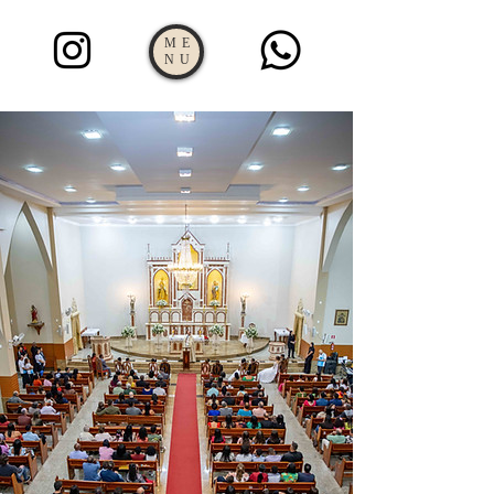
ME
NU