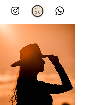
ME
NU